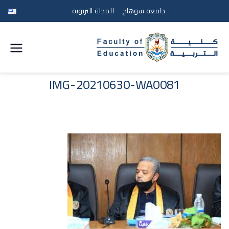
جامعة سوهاج
المجلة التربوية
كلية
التربية
IMG-20210630-WA0081
جامعة
سوهاج