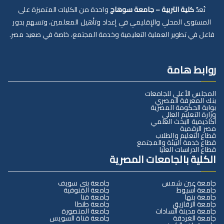
تُعدّ
كلية التربية – جامعة سوهاج
واحدة من الكليات المتميزة على
المستوى المحلي والإقليمي في إعداد وتأهيل المعلمين، وتسهم بدور
فاعل في تطوير العملية التعليمية وخدمة المجتمع، خاصة في صعيد مصر.
روابط هامة
المجلس الأعلى للجامعات
بنك المعرفة المصري
بوابة الحكومة المصرية
وزارة التعليم العالي
أكاديمية البحث العلمي
مصر الرقمية
قطاع التعليم والطلاب
قطاع خدمة البيئة والمجتمع
قطاع الدراسات العليا
الكلية بالجامعات المصرية
جامعة عين شمس
جامعة بني سويف
جامعة أسيوط
جامعة المنوفية
جامعة بنها
جامعة قنا
جامعة الزقازيق
جامعة طنطا
جامعة مدينة السادات
جامعة المنصورة
جامعة الغردقة
جامعة قناة السويس