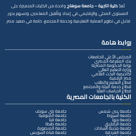
تُعدّ
كلية التربية – جامعة سوهاج
واحدة من الكليات المتميزة على
المستوى المحلي والإقليمي في إعداد وتأهيل المعلمين، وتسهم بدور
فاعل في تطوير العملية التعليمية وخدمة المجتمع، خاصة في صعيد مصر.
روابط هامة
المجلس الأعلى للجامعات
بنك المعرفة المصري
بوابة الحكومة المصرية
وزارة التعليم العالي
أكاديمية البحث العلمي
مصر الرقمية
قطاع التعليم والطلاب
قطاع خدمة البيئة والمجتمع
قطاع الدراسات العليا
الكلية بالجامعات المصرية
جامعة عين شمس
جامعة بني سويف
جامعة أسيوط
جامعة المنوفية
جامعة بنها
جامعة قنا
جامعة الزقازيق
جامعة طنطا
جامعة مدينة السادات
جامعة المنصورة
جامعة الغردقة
جامعة قناة السويس