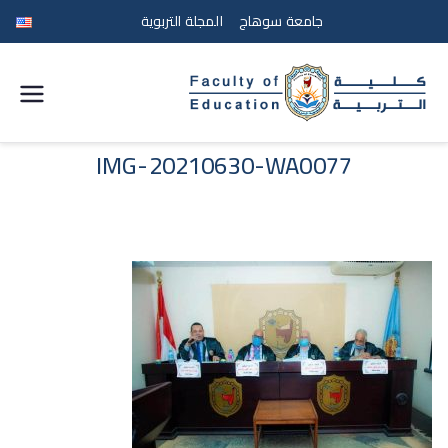
جامعة سوهاج
المجلة التربوية
كلية
التربية
IMG-20210630-WA0077
جامعة
سوهاج