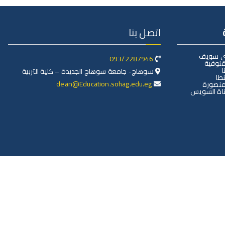
اتصل بنا
ني سويف
093/2287946
منوفية
ا
سوهاج- جامعة سوهاج الجديدة – كلية التربية
طا
dean@Education.sohag.edu.eg
منصورة
اة السويس