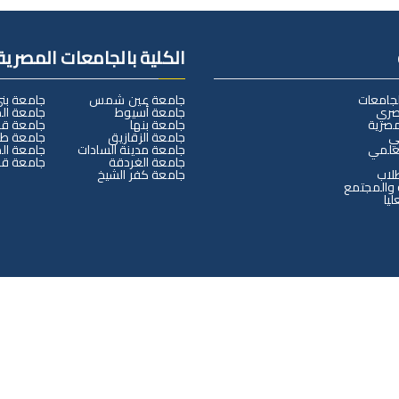
الكلية بالجامعات المصرية
لجامعات
جامعة عين شمس
جامعة ب
صري
جامعة أسيوط
جامعة ال
مصرية
جامعة بنها
جامعة قن
لي
جامعة الزقازيق
جامعة طن
لعلمي
جامعة مدينة السادات
جامعة ال
جامعة الغردقة
جامعة قن
طلاب
جامعة كفر الشيخ
 والمجتمع
ليا
جميع الحقوق محفوظة © 2025
كلية التربية- جامعة سوهاج
تصميم وبرمجة
البوابة الإلكترونية