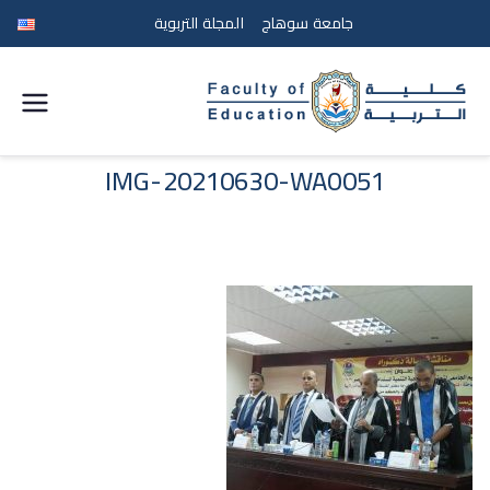
جامعة سوهاج
المجلة التربوية
كلية
التربية
IMG-20210630-WA0051
جامعة
سوهاج