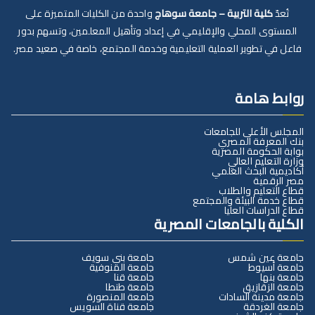
تُعدّ
كلية التربية – جامعة سوهاج
واحدة من الكليات المتميزة على
المستوى المحلي والإقليمي في إعداد وتأهيل المعلمين، وتسهم بدور
فاعل في تطوير العملية التعليمية وخدمة المجتمع، خاصة في صعيد مصر.
روابط هامة
المجلس الأعلى للجامعات
بنك المعرفة المصري
بوابة الحكومة المصرية
وزارة التعليم العالي
أكاديمية البحث العلمي
مصر الرقمية
قطاع التعليم والطلاب
قطاع خدمة البيئة والمجتمع
قطاع الدراسات العليا
الكلية بالجامعات المصرية
جامعة عين شمس
جامعة بني سويف
جامعة أسيوط
جامعة المنوفية
جامعة بنها
جامعة قنا
جامعة الزقازيق
جامعة طنطا
جامعة مدينة السادات
جامعة المنصورة
جامعة الغردقة
جامعة قناة السويس