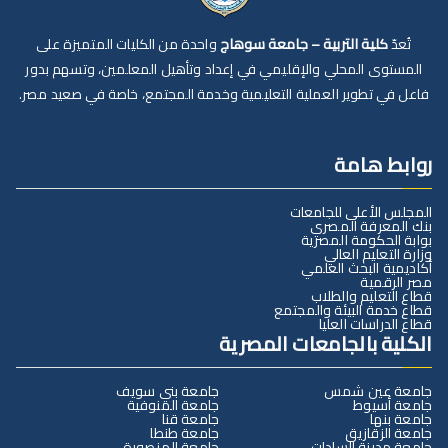
تُعدّ
كلية التربية – جامعة سوهاج
واحدة من الكليات المتميزة على
المستوى المحلي والإقليمي في إعداد وتأهيل المعلمين، وتسهم بدور
فاعل في تطوير العملية التعليمية وخدمة المجتمع، خاصة في صعيد مصر.
روابط هامة
المجلس الأعلى للجامعات
بنك المعرفة المصري
بوابة الحكومة المصرية
وزارة التعليم العالي
أكاديمية البحث العلمي
مصر الرقمية
قطاع التعليم والطلاب
قطاع خدمة البيئة والمجتمع
قطاع الدراسات العليا
الكلية بالجامعات المصرية
جامعة عين شمس
جامعة بني سويف
جامعة أسيوط
جامعة المنوفية
جامعة بنها
جامعة قنا
جامعة الزقازيق
جامعة طنطا
جامعة مدينة السادات
جامعة المنصورة