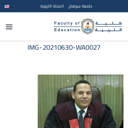
جامعة سوهاج
المجلة التربوية
كلية
التربية
IMG-20210630-WA0027
جامعة
سوهاج