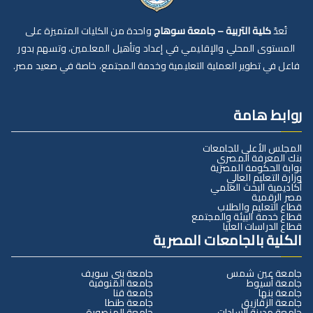
تُعدّ
كلية التربية – جامعة سوهاج
واحدة من الكليات المتميزة على
المستوى المحلي والإقليمي في إعداد وتأهيل المعلمين، وتسهم بدور
فاعل في تطوير العملية التعليمية وخدمة المجتمع، خاصة في صعيد مصر.
روابط هامة
المجلس الأعلى للجامعات
بنك المعرفة المصري
بوابة الحكومة المصرية
وزارة التعليم العالي
أكاديمية البحث العلمي
مصر الرقمية
قطاع التعليم والطلاب
قطاع خدمة البيئة والمجتمع
قطاع الدراسات العليا
الكلية بالجامعات المصرية
جامعة عين شمس
جامعة بني سويف
جامعة أسيوط
جامعة المنوفية
جامعة بنها
جامعة قنا
جامعة الزقازيق
جامعة طنطا
جامعة مدينة السادات
جامعة المنصورة