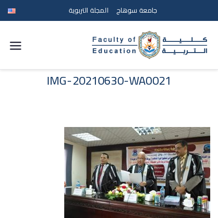
جامعة سوهاج
المجلة التربوية
كلية
التربية
IMG-20210630-WA0021
جامعة
سوهاج