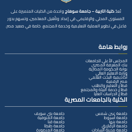
تُعدّ
كلية التربية – جامعة سوهاج
واحدة من الكليات المتميزة على
المستوى المحلي والإقليمي في إعداد وتأهيل المعلمين، وتسهم بدور
فاعل في تطوير العملية التعليمية وخدمة المجتمع، خاصة في صعيد مصر.
روابط هامة
المجلس الأعلى للجامعات
بنك المعرفة المصري
بوابة الحكومة المصرية
وزارة التعليم العالي
أكاديمية البحث العلمي
مصر الرقمية
قطاع التعليم والطلاب
قطاع خدمة البيئة والمجتمع
قطاع الدراسات العليا
الكلية بالجامعات المصرية
جامعة عين شمس
جامعة بني سويف
جامعة أسيوط
جامعة المنوفية
جامعة بنها
جامعة قنا
جامعة الزقازيق
جامعة طنطا
جامعة مدينة السادات
جامعة المنصورة