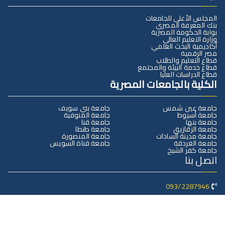
المجلس الأعلى للجامعات
بنك المعرفة المصري
بوابة الحكومة المصرية
وزارة التعليم العالي
أكاديمية البحث العلمي
مصر الرقمية
قطاع التعليم والطلاب
قطاع خدمة البيئة والمجتمع
قطاع الدراسات العليا
الكلية بالجامعات المصرية
جامعة عين شمس
جامعة بني سويف
جامعة أسيوط
جامعة المنوفية
جامعة بنها
جامعة قنا
جامعة الزقازيق
جامعة طنطا
جامعة مدينة السادات
جامعة المنصورة
جامعة الغردقة
جامعة قناة السويس
جامعة كفر الشيخ
اتصل بنا
093/2287946
سوهاج- جامعة سوهاج الجديدة – كلية التربية
dean@Education.sohag.edu.eg