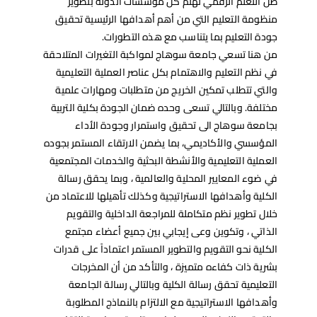
ظل التعلم الرقمي تهتم كل مؤسسات الدولة بتطوير
منظومة التعليم التي من أهم أهدافها الرئيسية تحقيق
جودة التعليم بما يتناسب مع هذه التطورات.
من هنا تسعي جامعة سوهاج لمواكبة التغيرات المتلاحقة
في نظم التعليم والاهتمام بكل عناصر العملية التعليمية
والتي تتطلب تمكين الخريج من متطلبات ومهارات علمية
مختلفة. وبالتالي تسعى وحده ضمان الجودة بكلية التربية
بجامعة سوهاج الى تحقيق واستمرار وجودة الأداء
المؤسسي والأكاديمي، بما يضمن الارتقاء المستمر بجوده
العملية التعليمية والأنشطة البحثية والخدمات المجتمعية
في ضوء المعايير المحلية والعالمية ، وبما يحقق رسالة
الكلية وأهدافها الاستراتيجية وكذلك تأهيلها للاعتماد من
خلال تطوير نظم متكاملة للمراجعة الداخلية والتقويم
الذاتي ، وتكوين وعى إيجابي بين جميع أعضاء مجتمع
الكلية نحو التقويم والتطوير المستمر اعتماداً على قدرات
بشرية ذات كفاءه متميزة ، والتأكد من أن المخرجات
التعليمية تحقق رسالة الكلية وبالتالي رسالة الجامعة
وأهدافها الاستراتيجية مع الالتزام بالنماذج المطلوبة