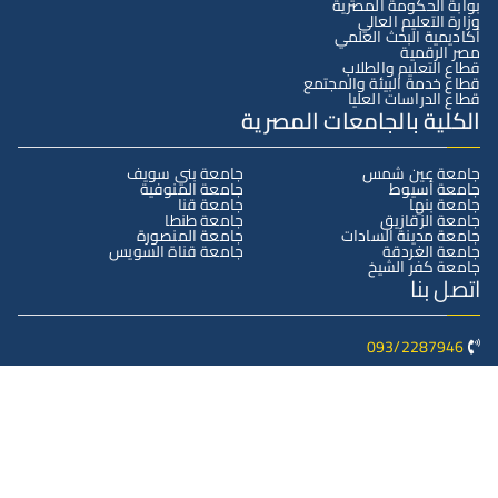
بوابة الحكومة المصرية
وزارة التعليم العالي
أكاديمية البحث العلمي
مصر الرقمية
قطاع التعليم والطلاب
قطاع خدمة البيئة والمجتمع
قطاع الدراسات العليا
الكلية بالجامعات المصرية
جامعة عين شمس
جامعة بني سويف
جامعة أسيوط
جامعة المنوفية
جامعة بنها
جامعة قنا
جامعة الزقازيق
جامعة طنطا
جامعة مدينة السادات
جامعة المنصورة
جامعة الغردقة
جامعة قناة السويس
جامعة كفر الشيخ
اتصل بنا
093/2287946
سوهاج- جامعة سوهاج الجديدة – كلية التربية
dean@Education.sohag.edu.eg
جميع الحقوق محفوظة © 2025
كلية التربية- جامعة سوهاج
تصميم وبرمجة
البوابة الإلكترونية