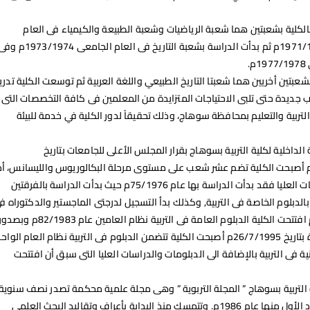
الكلية بشعبتين هما شعبة الرياضيات وشعبة الطبيعة والكيمياء فى العام
الجامعى 1971/1972م ثم بدأت الدراسة بشعبة التاريخ فى العام الجامعى 1973/1974
.
شعبتين أخريين هما شعبتا التاريخ الطبيعي واللغة العربية ثم توسعت الكلية تدريجي
 جديدة حتى تلبى الاحتياجات المتزايدة من المعلمين فى كافة التخصصات التى
التربية والتعليم بمحافظة سوهاج، وذلك تحقيقاً لدور الكلية في خدمة للبيئة
الداخلية لكلية التربية بسوهاج بقرار المجلس الأعلى للجامعات بتاريخ
29/12/198م أصبحت الكلية تضم عشر شعب على مستوى مرحلة البكالوريوس والليسانس، أم
بالنسبة للدراسات العليا فقد بدأت الدراسة بها عام 75/1976م حيث بدأت الدراسة بالفرقتين
ة بالدبلوم الخاصة فى التربية, وكذلك بدأ التسجيل لدرجتى الماجستير والدكتوراه ف
العام نفسه ثم افتتحت الكلية الدبلوم العامة فى التربية نظام العامين عام 82/1983م وبص
اللائحة الجديدة بتاريخ 26/7/1995م أصبحت الكلية تتضمن الدبلوم فى التربية نظام العام الواح
ية فى التربية بالإضافة الى الدبلومات والدراسات العليا التى سبق أن افتتحت
 التربية بسوهاج ” المجلة التربوية ” وهى مجلة علمية محكمة تصدر نصف سنوية
وقد صدر العدد الأول منها عام 1986م. وتتمسك منذ البداية بأعراف وتقاليد البحث العلمى