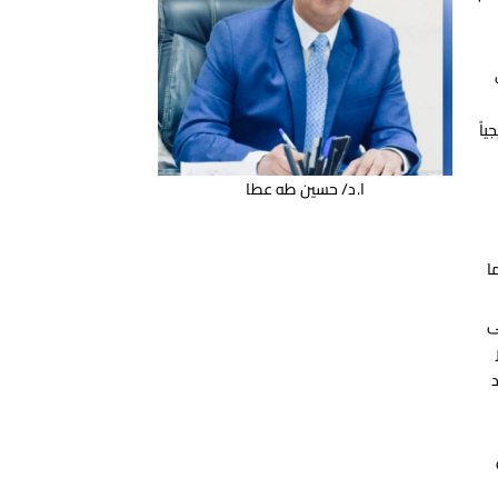
م وفى
اً
ا.د/ حسين طه عطا
ا
ى
دور
د