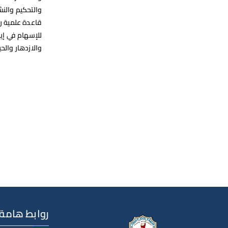
والتحكيم والنش
قاعدة علمية را
للإسهام في إيج
والازدهار والح
روابط هامة