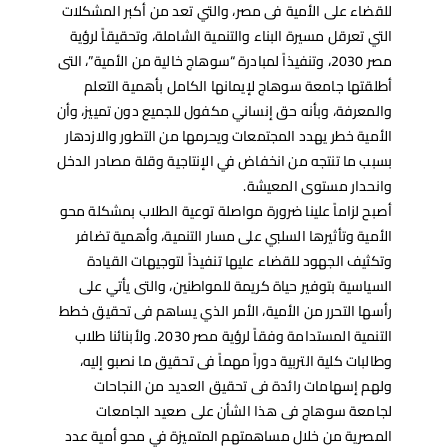
للقضاء على الأمية فى مصر، والتي تعد من أكبر المشكلات
التي تعرقل مسيرة البناء والتنمية الشاملة، وتحقيقاً لرؤية
مصر 2030، وتنفيذاً لمبادرة “سوهاج خالية من الأمية”، التى
أطلقتها جامعة سوهاج لإيمانها الكامل بأهمية التعلم
والمعرفة، وبأنه حق إنساني مكفول للجميع دون تمييز، وأن
الأمية خطر يهدد المجتمعات ويحرمها من التطور والازدهار
بسبب ما تنتجه من انخفاض في الإنتاجية وقلة مصادر الدخل
وانحدار مستوى المعيشة.
أصبح لزاماً علينا ضرورة مواصلة توعية الطلاب بمشكلة محو
الأمية وتأثيرها السلبي على مسار التنمية، وأهمية تضافر
وتكثيف الجهود للقضاء عليها تنفيذاً لتوجيهات القيادة
السياسية بتوفير حياة كريمة للمواطنين، والتى يأتي على
رأسها التحرر من الأمية، الأمر الذي يساهم فى تحقيق خطط
التنمية المستدامة وفقاً لرؤية مصر 2030. ولأبنائنا طلاب
وطالبات كلية التربية دوراً مهماً فى تحقيق ما نصبو إليه،
ولهم إسهامات رائدة فى تحقيق العديد من النجاحات
لجامعة سوهاج فى هذا الشأن على صعيد الجامعات
المصرية من خلال مساهمتهم المتميزة في محو أمية عدد