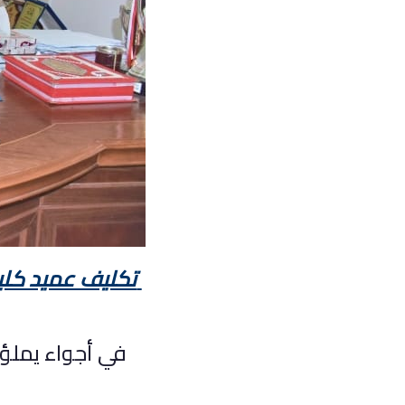
تكليف عميد كلية
في أجواء يملؤها