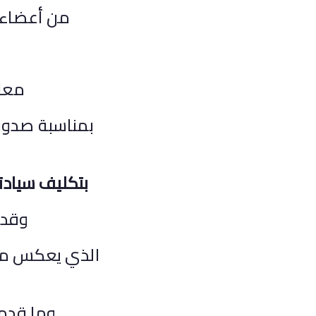
من أعضاء ه
معال
بمناسبة صدور 
بتكليف سيادت
وقد 
الذي يعكس ما ي
وما قدمه