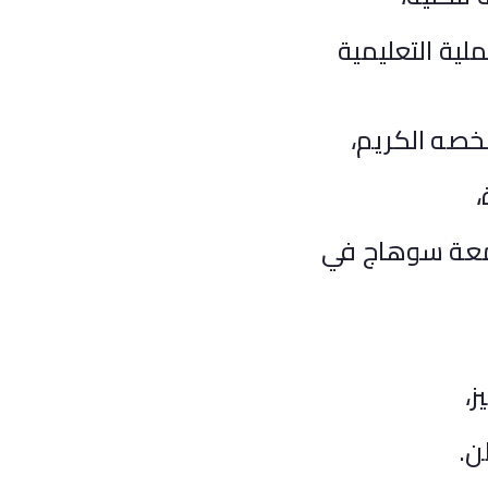
لية التعليمية
شخصه الكريم،
،
امعة سوهاج في
ز،
ن.