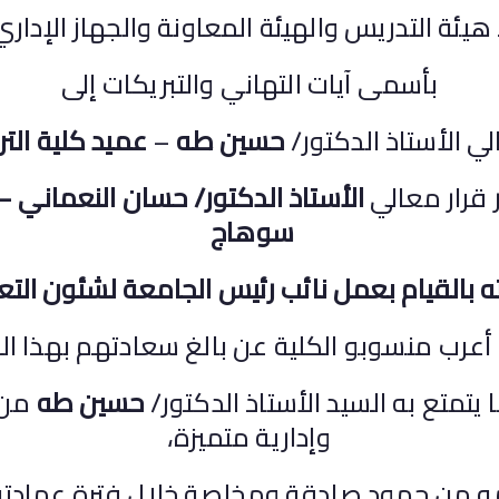
يئة التدريس والهيئة المعاونة والجهاز الإداري
بأسمى آيات التهاني والتبريكات إلى
ي الأستاذ الدكتور/
حسين طه
–
عميد كلية التر
قرار معالي
الأستاذ الدكتور/ حسان النعماني 
سوهاج
ه بالقيام بعمل نائب رئيس الجامعة لشئون التع
أعرب منسوبو الكلية عن بالغ سعادتهم بهذا القر
تمتع به السيد الأستاذ الدكتور/
حسين طه
من 
وإدارية متميزة،
 من جهود صادقة ومخلصة خلال فترة عمادته 