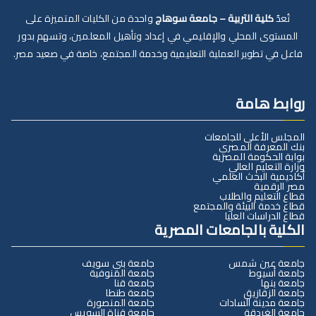
تُعدّ
كلية التربية – جامعة سوهاج
واحدة من الكليات المتميزة على
المستوى المحلي والإقليمي في إعداد وتأهيل المعلمين، وتسهم بدور
فاعل في تطوير العملية التعليمية وخدمة المجتمع، خاصة في صعيد مصر.
روابط هامة
المجلس الأعلى للجامعات
بنك المعرفة المصري
بوابة الحكومة المصرية
وزارة التعليم العالي
أكاديمية البحث العلمي
مصر الرقمية
قطاع التعليم والطلاب
قطاع خدمة البيئة والمجتمع
قطاع الدراسات العليا
الكلية بالجامعات المصرية
جامعة عين شمس
جامعة بني سويف
جامعة أسيوط
جامعة المنوفية
جامعة بنها
جامعة قنا
جامعة الزقازيق
جامعة طنطا
جامعة مدينة السادات
جامعة المنصورة
جامعة الغردقة
جامعة قناة السويس