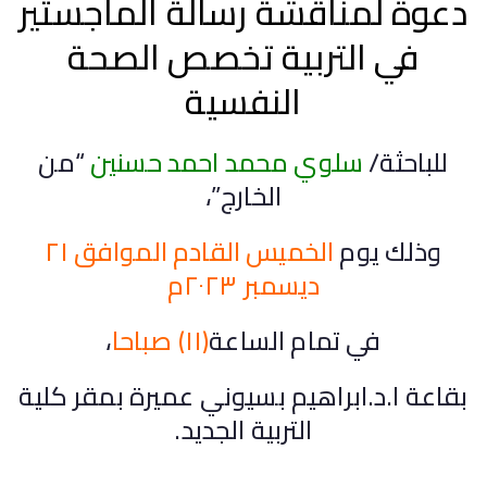
دعوة لمناقشة رسالة الماجستير
في التربية تخصص الصحة
النفسية
للباحثة/
سلوي محمد احمد حسنين
“من
الخارج”،
وذلك يوم
الخميس القادم الموافق ٢١
ديسمبر ٢٠٢٣م
في تمام الساعة
(١١) صباحا
،
بقاعة ا.د.ابراهيم بسيوني عميرة بمقر كلية
التربية الجديد.