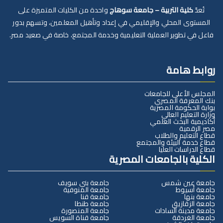
تُعدّ
كلية التربية – جامعة سوهاج
واحدة من الكليات المتميزة على
المستوى المحلي والإقليمي في إعداد وتأهيل المعلمين، وتسهم بدور
فاعل في تطوير العملية التعليمية وخدمة المجتمع، خاصة في صعيد مصر.
روابط هامة
المجلس الأعلى للجامعات
بنك المعرفة المصري
بوابة الحكومة المصرية
وزارة التعليم العالي
أكاديمية البحث العلمي
مصر الرقمية
قطاع التعليم والطلاب
قطاع خدمة البيئة والمجتمع
قطاع الدراسات العليا
الكلية بالجامعات المصرية
جامعة عين شمس
جامعة بني سويف
جامعة أسيوط
جامعة المنوفية
جامعة بنها
جامعة قنا
جامعة الزقازيق
جامعة طنطا
جامعة مدينة السادات
جامعة المنصورة
جامعة الغردقة
جامعة قناة السويس