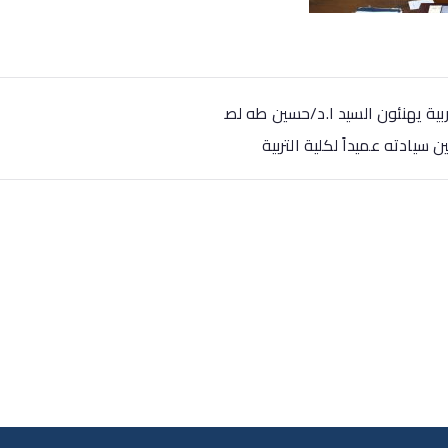
بية يهنئون السيد ا.د/حسين طه لص
 سيادته عميداً لكلية التربية