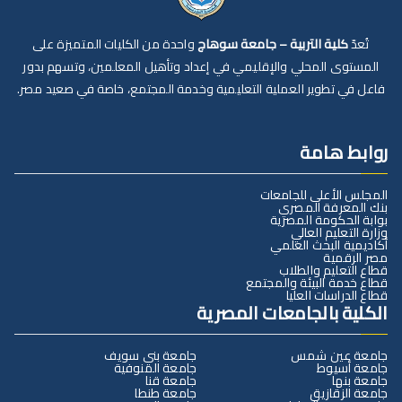
تُعدّ
كلية التربية – جامعة سوهاج
واحدة من الكليات المتميزة على
المستوى المحلي والإقليمي في إعداد وتأهيل المعلمين، وتسهم بدور
فاعل في تطوير العملية التعليمية وخدمة المجتمع، خاصة في صعيد مصر.
روابط هامة
المجلس الأعلى للجامعات
بنك المعرفة المصري
بوابة الحكومة المصرية
وزارة التعليم العالي
أكاديمية البحث العلمي
مصر الرقمية
قطاع التعليم والطلاب
قطاع خدمة البيئة والمجتمع
قطاع الدراسات العليا
الكلية بالجامعات المصرية
جامعة عين شمس
جامعة بني سويف
جامعة أسيوط
جامعة المنوفية
جامعة بنها
جامعة قنا
جامعة الزقازيق
جامعة طنطا