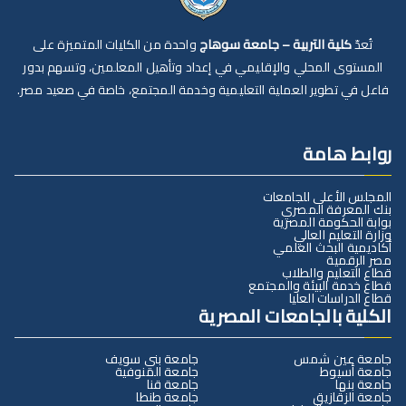
تُعدّ
كلية التربية – جامعة سوهاج
واحدة من الكليات المتميزة على
المستوى المحلي والإقليمي في إعداد وتأهيل المعلمين، وتسهم بدور
فاعل في تطوير العملية التعليمية وخدمة المجتمع، خاصة في صعيد مصر.
روابط هامة
المجلس الأعلى للجامعات
بنك المعرفة المصري
بوابة الحكومة المصرية
وزارة التعليم العالي
أكاديمية البحث العلمي
مصر الرقمية
قطاع التعليم والطلاب
قطاع خدمة البيئة والمجتمع
قطاع الدراسات العليا
الكلية بالجامعات المصرية
جامعة عين شمس
جامعة بني سويف
جامعة أسيوط
جامعة المنوفية
جامعة بنها
جامعة قنا
جامعة الزقازيق
جامعة طنطا