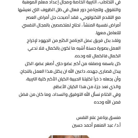
في التخاطب ، التربية الخاصة ومجال إعداد معلم الموهبة
والتفوق، وللبرنامج دور فعال في ظل الظروف التي نعيشها
مع التقدم التكنولوجي، فقد أصبحت جل أمراض العصر
أمراض نفسية المنشأ ، تحتاج لمتخصصين بالمجال النفسي
للتعامل معها.
ولقد بذل فريق عمل البرنامج الكثير من الجهود لإخراج
العمل بصورة حسنة أشبه ما تكون بالكمال، فلا ندعي
الكمال فالكمال لله وحده.
كل باسمه وصفته من أكبر عضو حتى أصغر عضو، الكل
يبذل قصارى جهده، داعين الله ان يكلل هذا العمل بالنجاح،
وأن يجعله ذ خراً لكليتنا الحبيبة الكيان الأكبر كلية التربية،
والذي نعد جزءٌ من هذا الكيان الأعظم.
وفي الختام نسأل الله التوفيق والسداد، وما كان من فضل
فمن الله وحده
منسق برنامج علم النفس
أ.د/ عبد المنعم أحمد حسين