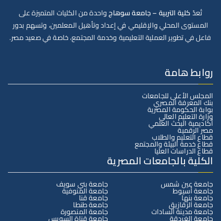
تُعدّ
كلية التربية – جامعة سوهاج
واحدة من الكليات المتميزة على
المستوى المحلي والإقليمي في إعداد وتأهيل المعلمين، وتسهم بدور
فاعل في تطوير العملية التعليمية وخدمة المجتمع، خاصة في صعيد مصر.
روابط هامة
المجلس الأعلى للجامعات
بنك المعرفة المصري
بوابة الحكومة المصرية
وزارة التعليم العالي
أكاديمية البحث العلمي
مصر الرقمية
قطاع التعليم والطلاب
قطاع خدمة البيئة والمجتمع
قطاع الدراسات العليا
الكلية بالجامعات المصرية
جامعة عين شمس
جامعة بني سويف
جامعة أسيوط
جامعة المنوفية
جامعة بنها
جامعة قنا
جامعة الزقازيق
جامعة طنطا
جامعة مدينة السادات
جامعة المنصورة
جامعة الغردقة
جامعة قناة السويس