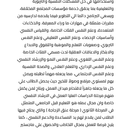
واستخدامها في حل المشكلات النفسية والتربوية
والتعليمية بما يحقق خدمة مؤسسات المجتمع المختلفة،
ويسعي البرنامج دائما الي التطوير فيما يقدمه لدارسيه من
مقررات متمثلة في مهارات ما وراء المعرفة، والذكاءات
المتعددة، وعلم النفس الفئات الخاصة، والقياس النفسي
وأساسيات الإحصاء ،وعلم النفس التعليمي وعلم النفس
التربوي، وصعوبات التعلم والموهبة والتفوق والابداع
والابتكار والاعاقات العقلية تحت مسمي الفئات الخاصة
وعلم النفس اللغوي، وعلم النفس النمو والإرشاد النفسي،
وعلم النفس الإداري، والتعلم العلاجي والصحة النفسية
وعلم النفس الاجتماعي، مما يجعله مهماً لطلبته ويصل
بهم لمستوي مرتفع وصولاً للتخرج حيث يحصل الطالب علي
كل ما يجعله جاهزاً لاقتحام ميدان العمل، ويتاح لمن يكمل
منهم مرحلة الدراسات العليا العمل في الارشاد النفسي
خاصة وان مجال عمله هو التعليم قبل الجامعي المتمثل
في المرحلة الثانوي ( مرحلة عنق الزجاجة ) والتي يحتاج فيها
الطلاب لمن يقدم لهم يد المساعدة والدعم النفسي ، كما
يتيح فرصة للعمل بمجال التخاطب والحصول علي ماجستير