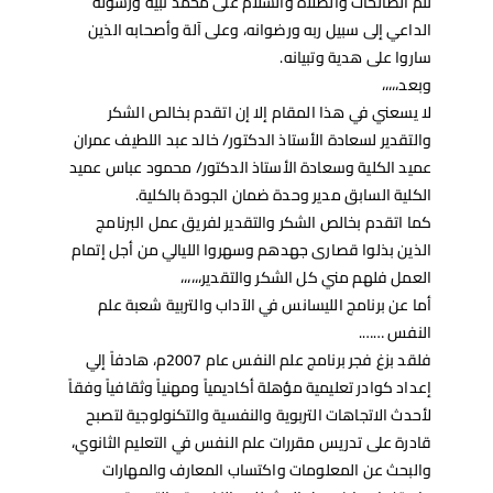
تتم الصالحات والصلاة والسلام على محمد نبيه ورسوله
الداعي إلى سبيل ربه ورضوانه، وعلى آلة وأصحابه الذين
ساروا على هدية وتبيانه.
وبعد،،،،،
لا يسعني في هذا المقام إلا إن اتقدم بخالص الشكر
والتقدير لسعادة الأستاذ الدكتور/ خالد عبد اللطيف عمران
عميد الكلية وسعادة الأستاذ الدكتور/ محمود عباس عميد
الكلية السابق مدير وحدة ضمان الجودة بالكلية.
كما اتقدم بخالص الشكر والتقدير لفريق عمل البرنامج
الذين بذلوا قصارى جهدهم وسهروا الليالي من أجل إتمام
العمل فلهم مني كل الشكر والتقدير،،،،،،
أما عن برنامج الليسانس في الآداب والتربية شعبة علم
النفس …….
فلقد بزغ فجر برنامج علم النفس عام 2007م، هادفاً إلي
إعداد كوادر تعليمية مؤهلة أكاديمياً ومهنياً وثقافياً وفقاً
لأحدث الاتجاهات التربوية والنفسية والتكنولوجية لتصبح
قادرة على تدريس مقررات علم النفس في التعليم الثانوي،
والبحث عن المعلومات واكتساب المعارف والمهارات