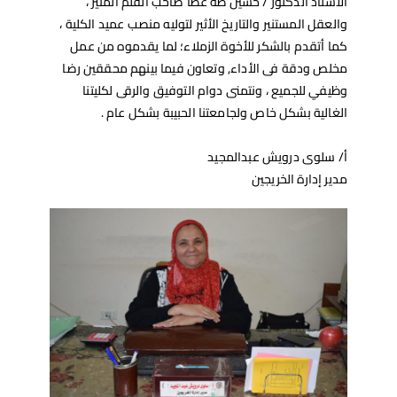
الأستاذ الدكتور / حسين طه عطا صاحب القلم المنير ،
والعقل المستنير والتاريخ الأثير لتوليه منصب عميد الكلية ،
كما أتقدم بالشكر للأخوة الزملاء؛ لما يقدموه من عمل
مخلص ودقة فى الأداء, وتعاون فيما بينهم محققين رضا
وظيفي للجميع ، ونتمنى دوام التوفيق والرقى لكليتنا
الغالية بشكل خاص ولجامعتنا الحبيبة بشكل عام .
أ/ سلوى درويش عبدالمجيد
مدير إدارة الخريجين